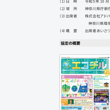
（1）日 時 令和５年 10 月 24
（2）場 所 神奈川県庁新庁舎
（3）出席者 株式会社アドバ
神奈川県環境農政局長 
（4）概 要 出席者あいさつ
協定の概要