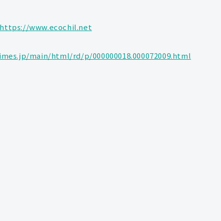
https://www.ecochil.net
times.jp/main/html/rd/p/000000018.000072009.html