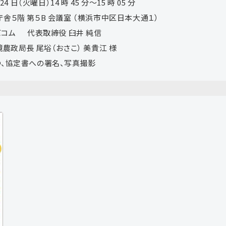
 日（火曜日）14 時 45 分～15 時 05 分
５階 第５B 会議室 （横浜市中区日本大通１）
コム 代表取締役 臼井 純信
尾﨏（おさこ） 美貴江 様
、協定書への署名、写真撮影